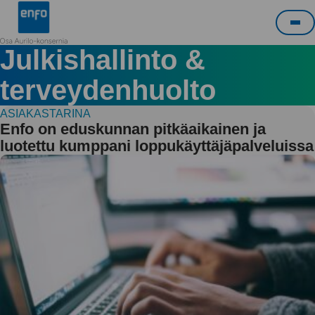
Siirry
Enfo
sisältöön
Pää
Julkishallinto &
terveydenhuolto
ASIAKASTARINA
Enfo on eduskunnan pitkäaikainen ja
luotettu kumppani loppukäyttäjäpalveluissa