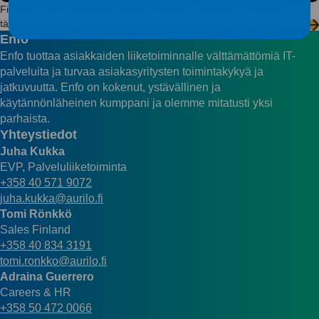
Fintraffic ohjaa liikennettä maalla, merellä ja ilmassa, ja tarvitsee
tässä tehtävässä luotettavaa perustietotekniikkaa. Yhtiö halusi […]
Enfo
Enfo tuottaa asiakkaiden liiketoiminnalle välttämättömiä IT-
palveluita ja turvaa asiakasyritysten toimintakykyä ja
jatkuvuutta. Enfo on kokenut, ystävällinen ja
käytännönläheinen kumppani ja olemme mitatusti yksi
parhaista.
Yhteystiedot
Juha Kukka
EVP, Palveluliiketoiminta
+358 40 571 9072
juha.kukka@aurilo.fi
Tomi Rönkkö
Sales Finland
+358 40 834 3191
tomi.ronkko@aurilo.fi
Adraina Guerrero
Careers & HR
+358 50 472 0066