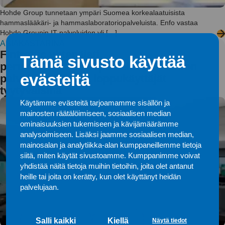
Hohde Group tunnetaan ympäri Suomea korkealaatuisista
hammaslääkäri- ja hammaslaboratoriopalveluista. Enfo vastaa
Hohde Groupin IT-palveluiden yli […]
ASIAKASTARINA
Fintraffic yhtenäisti
Tämä sivusto käyttää
perustietotekniikkapalvelunsa – Enfon
evästeitä
palvelumalli pitää loppukäyttäjät
tyytyväisinä
Käytämme evästeitä tarjoamamme sisällön ja
mainosten räätälöimiseen, sosiaalisen median
ominaisuuksien tukemiseen ja kävijämäärämme
analysoimiseen. Lisäksi jaamme sosiaalisen median,
mainosalan ja analytiikka-alan kumppaneillemme tietoja
siitä, miten käytät sivustoamme. Kumppanimme voivat
yhdistää näitä tietoja muihin tietoihin, joita olet antanut
heille tai joita on kerätty, kun olet käyttänyt heidän
palvelujaan.
Salli kaikki
Kiellä
Näytä tiedot