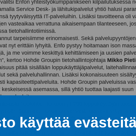
alitsi Enfon yhteistyökumppanikseen kilpailutuksessa n
tamalla Service Desk- ja lähitukipalvelut yhtiö halusi para
nsä tyytyväisyyttä IT-palveluihin. Lisäksi tavoitteena oli
jen vasteaikaa verrattuna aikaisempaan tilanteeseen, jos
ssa tietohallintotiimissä.
annut tarpeisiimme erinomaisesti. Sekä palvelupyyntöjen 
vat nyt erittäin lyhyitä. Enfo pystyy hoitamaan ison mas
jä, ja me voimme keskittyä kehittämiseen ja uusien palv
n”, kertoo Hohde Groupin tietohallintojohtaja
Mikko Pieti
suus pitää sisällään loppukäyttäjäpalvelut, laitehallinnan
lut sekä palveluhallinnan. Lisäksi kokonaisuuteen sisälty
ti kapasiteettipalveluita. Hohde Groupin palveluissa vast
t keskeisessä asemassa, sillä yhtiö tuottaa laajasti suun
on palveluita.
nnia-asia huolehtia Hohteen yli 700 loppukäyttäjän tues
ä ympäri Suomea. Hohde on vahvasti kasvava yritys ja h
to käyttää evästeit
ssa tätä kasvumatkaa. Yksi yhteistyön kulmakivistä on 
iteettia muihin asioihin ja kehittämiseen. Loppuasiakka
n meille kriittinen mittari, ja on tärkeää, että loppukäytt