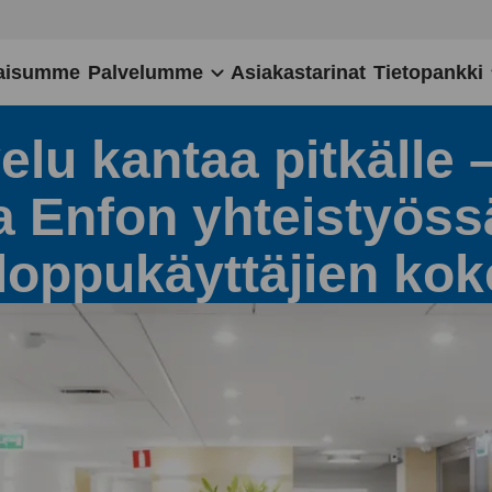
aisumme
Palvelumme
Asiakastarinat
Tietopankki
elu kantaa pitkälle
a Enfon yhteistyöss
loppukäyttäjien ko