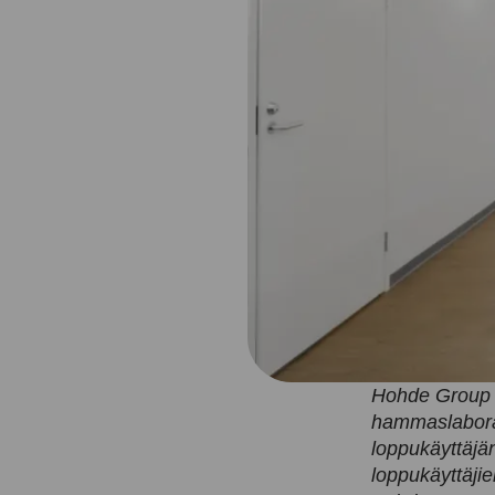
Hohde Group 
hammaslaborat
loppukäyttäjän
loppukäyttäji