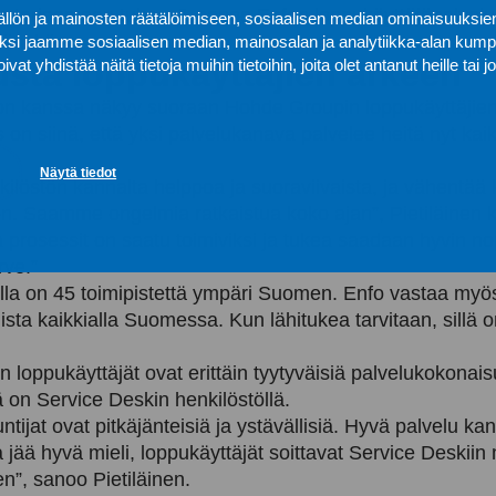
on tarjoamaan tukeen”, sanoo Enfon loppukäyttäjäpalvelu
lön ja mainosten räätälöimiseen, sosiaalisen median ominaisuuksie
Rönkkö.
i jaamme sosiaalisen median, mainosalan ja analytiikka-alan kumppa
usta loppukäyttäjien arkeen
distää näitä tietoja muihin tietoihin, joita olet antanut heille tai jo
on kanssa näkyy suoraan Hohde Groupin loppukäyttäjien
on siinä, että yksi palvelukanava palvelee heitä nyt kai
Näytä tiedot
ilöstön kannalta helppoa ja suoraviivaista, ja vähentää
. Saamme ongelmia ratkaistua koko ajan”, Pietiläinen kii
prosessit on saatu toimiviksi ja tukea saadaan hyvin nope
rve.”
la on 45 toimipistettä ympäri Suomen. Enfo vastaa myös
uista kaikkialla Suomessa. Kun lähitukea tarvitaan, sillä 
 loppukäyttäjät ovat erittäin tyytyväisiä palvelukokonais
 on Service Deskin henkilöstöllä.
ntijat ovat pitkäjänteisiä ja ystävällisiä. Hyvä palvelu kan
 jää hyvä mieli, loppukäyttäjät soittavat Service Deskiin 
n”, sanoo Pietiläinen.