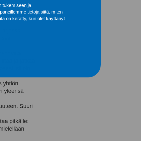
ista vastaava
n tukemiseen ja
neillemme tietoja siitä, miten
ita on kerätty, kun olet käyttänyt
 arjessa.
kissa
 kynnystä
ttää ja jatkaa
asti silloin,
 yhtiön
on yleensä
uuteen. Suuri
taa pitkälle:
mielellään