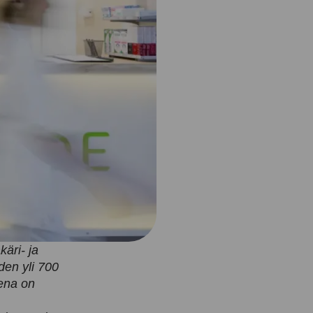
äri- ja
den yli 700
eena on