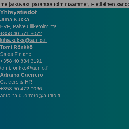
e jatkuvasti parantaa toimintaamme”, Pietiläinen sano
Yhteystiedot
Juha Kukka
EVP, Palveluliiketoiminta
+358 40 571 9072
juha.kukka@aurilo.fi
Tomi Rönkkö
Sales Finland
+358 40 834 3191
tomi.ronkko@aurilo.fi
Adraina Guerrero
Careers & HR
+358 50 472 0066
adraina.guerrero@aurilo.fi