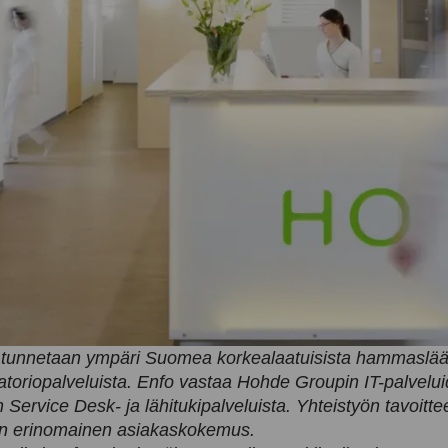
tunnetaan ympäri Suomea korkealaatuisista hammaslääk
oriopalveluista. Enfo vastaa Hohde Groupin IT-palvelui
 Service Desk- ja lähitukipalveluista. Yhteistyön tavoitt
en erinomainen asiakaskokemus.