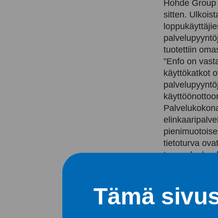
Hohde Group v
sitten. Ulkois
loppukäyttäjie
palvelupyyntö
tuotettiin oma
”Enfo on vast
käyttökatkot o
palvelupyyntö
käyttöönottoo
Palvelukokonai
elinkaaripalve
pienimuotoises
tietoturva ova
terveydenhuoll
”Meille on ku
toimipisteiss
Tämä sivus
mahdollistama
Hohteen kapas
tyytyväisyys o