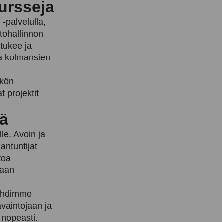
ursseja
-palvelulla,
etohallinnon
tukee ja
sa kolmansien
ikön
 projektit
tä
le. Avoin ja
antuntijat
toa
taan
pohdimme
vaintojaan ja
 nopeasti.