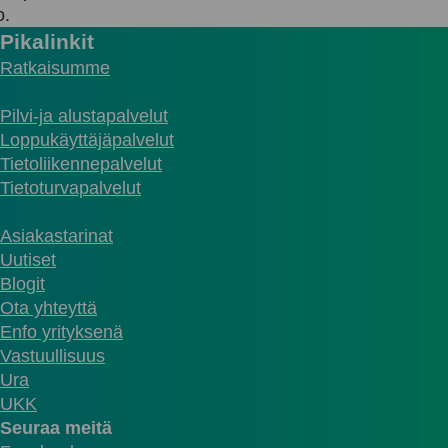
o.
Pikalinkit
Ratkaisumme
Pilvi-ja alustapalvelut
Loppukäyttäjäpalvelut
Tietoliikennepalvelut
Tietoturvapalvelut
Asiakastarinat
Uutiset
Blogit
Ota yhteyttä
Enfo yrityksenä
Vastuullisuus
Ura
UKK
Seuraa meitä