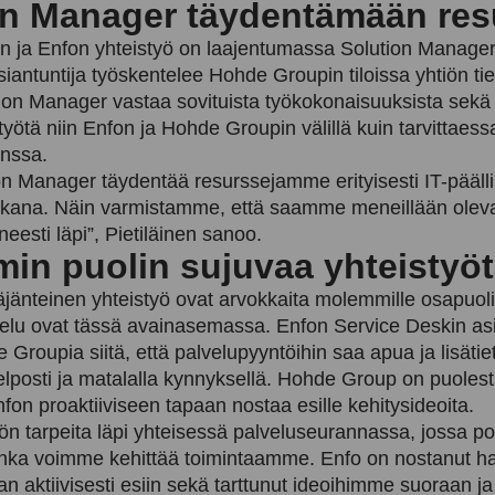
on Manager täydentämään res
 ja Enfon yhteistyö on laajentumassa Solution Manager 
iantuntija työskentelee Hohde Groupin tiloissa yhtiön ti
tion Manager vastaa sovituista työkokonaisuuksista sekä 
työtä niin Enfon ja Hohde Groupin välillä kuin tarvittaes
nssa.
on Manager täydentää resurssejamme erityisesti IT-pääll
aikana. Näin varmistamme, että saamme meneillään olevat
neesti läpi”, Pietiläinen sanoo.
in puolin sujuvaa yhteistyö
äjänteinen yhteistyö ovat arvokkaita molemmille osapuolil
elu ovat tässä avainasemassa. Enfon Service Deskin asi
e Groupia siitä, että palvelupyyntöihin saa apua ja lisätie
helposti ja matalalla kynnyksellä. Hohde Group on puoles
fon proaktiiviseen tapaan nostaa esille kehitysideoita.
n tarpeita läpi yhteisessä palveluseurannassa, jossa 
inka voimme kehittää toimintaamme. Enfo on nostanut ha
an aktiivisesti esiin sekä tarttunut ideoihimme suoraan ja