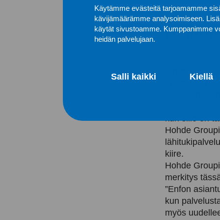
luottavat Enf
Käytämme evästeitä tarjoamamme sisäl
johtaja Tomi 
kävijämäärämme analysoimiseen. Lisäks
Helpot
käytät sivustoamme. Kumppanimme voivat yh
heidän palvelujaan.
Yhteistyö Enf
Suurin muutos 
tarpeissa.
Salli kaikki
Kiellä
”Tämä on henk
yhteydenottoon
”Enfon kanssa 
kun sille on ta
Hohde Groupil
lähitukipalvel
kiire.
Hohde Groupin
merkitys tässä
”Enfon asiantu
kun palvelusta
myös uudellee