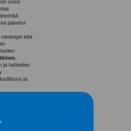
oin vuosi
ntaa
 vähentää
sa palvelut
vasteajat että
san
eluiden
läinen.
 ja laitteiden
y
uullisuus ja
ta kymmenissä
aluamme olla
ä
vapauttaa
iden
äjämme