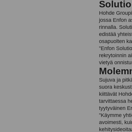
Soluti
Hohde Groupin
jossa Enfon as
rinnalla. Solu
edistää yhteis
osapuolten ka
”Enfon Soluti
rekrytoinnin 
vietyä onnistu
Molemm
Sujuva ja pitk
suora keskust
kiittävät Hohd
tarvittaessa 
tyytyväinen En
”Käymme yhtiö
avoimesti, ku
kehitysideoita