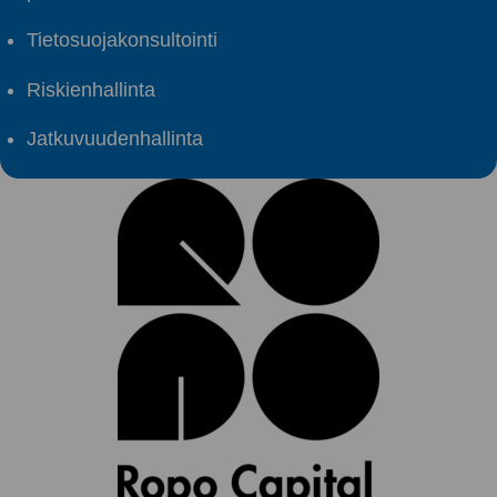
Tietosuojakonsultointi
Riskienhallinta
Jatkuvuudenhallinta