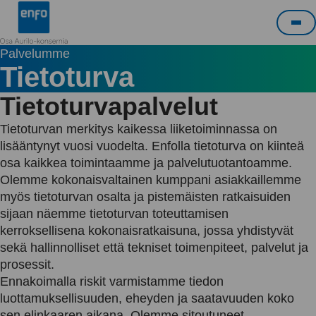
Siirry
Enfo
sisältöön
Pää
Palvelumme
Tietoturva
Tietoturvapalvelut
Tietoturvan merkitys kaikessa liiketoiminnassa on
lisääntynyt vuosi vuodelta. Enfolla tietoturva on kiinteä
osa kaikkea toimintaamme ja palvelutuotantoamme.
Olemme kokonaisvaltainen kumppani asiakkaillemme
myös tietoturvan osalta ja pistemäisten ratkaisuiden
sijaan näemme tietoturvan toteuttamisen
kerroksellisena kokonaisratkaisuna, jossa yhdistyvät
sekä hallinnolliset että tekniset toimenpiteet, palvelut ja
prosessit.
Ennakoimalla riskit varmistamme tiedon
luottamuksellisuuden, eheyden ja saatavuuden koko
sen elinkaaren aikana. Olemme sitoutuneet