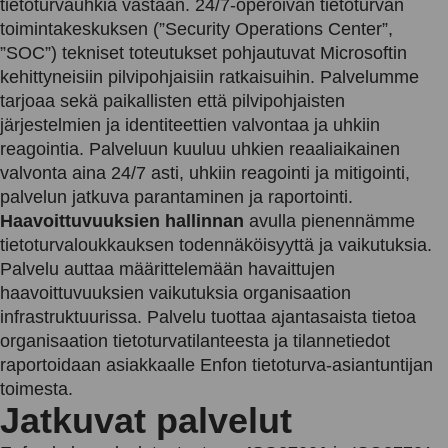
tietoturvauhkia vastaan. 24/7-operoivan tietoturvan
toimintakeskuksen (”Security Operations Center”,
”SOC”) tekniset toteutukset pohjautuvat Microsoftin
kehittyneisiin pilvipohjaisiin ratkaisuihin. Palvelumme
tarjoaa sekä paikallisten että pilvipohjaisten
järjestelmien ja identiteettien valvontaa ja uhkiin
reagointia. Palveluun kuuluu uhkien reaaliaikainen
valvonta aina 24/7 asti, uhkiin reagointi ja mitigointi,
palvelun jatkuva parantaminen ja raportointi.
Haavoittuvuuksien hallinnan
avulla pienennämme
tietoturvaloukkauksen todennäköisyyttä ja vaikutuksia.
Palvelu auttaa määrittelemään havaittujen
haavoittuvuuksien vaikutuksia organisaation
infrastruktuurissa. Palvelu tuottaa ajantasaista tietoa
organisaation tietoturvatilanteesta ja tilannetiedot
raportoidaan asiakkaalle Enfon tietoturva-asiantuntijan
toimesta.
Jatkuvat palvelut