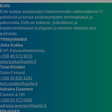
Enfo
Enfo tuottaa asiakkaiden liiketoiminnalle välttämättömiä IT-
palveluita ja turvaa asiakasyritysten toimintakykyä ja
jatkuvuutta. Enfo on kokenut, ystävällinen ja
käytännönläheinen kumppani ja olemme mitatusti yksi
parhaista.
Yhteystiedot
Juha Kukka
EVP, Palveluliiketoiminta
+358 40 571 9072
juha.kukka@aurilo.fi
Tomi Rönkkö
Sales Finland
+358 40 834 3191
tomi.ronkko@aurilo.fi
Adraina Guerrero
Careers & HR
+358 50 472 0066
adraina.guerrero@aurilo.fi
Pikalinkit