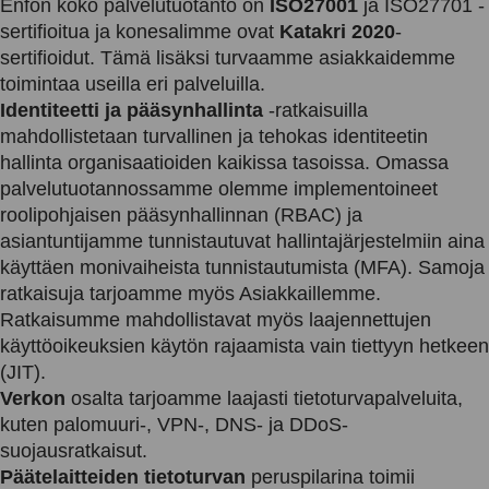
Enfon koko palvelutuotanto on
ISO27001
ja ISO27701 -
sertifioitua ja konesalimme ovat
Katakri 2020
-
sertifioidut. Tämä lisäksi turvaamme asiakkaidemme
toimintaa useilla eri palveluilla.
Identiteetti ja pääsynhallinta
-ratkaisuilla
mahdollistetaan turvallinen ja tehokas identiteetin
hallinta organisaatioiden kaikissa tasoissa. Omassa
palvelutuotannossamme olemme implementoineet
roolipohjaisen pääsynhallinnan (RBAC) ja
asiantuntijamme tunnistautuvat hallintajärjestelmiin aina
käyttäen monivaiheista tunnistautumista (MFA). Samoja
ratkaisuja tarjoamme myös Asiakkaillemme.
Ratkaisumme mahdollistavat myös laajennettujen
käyttöoikeuksien käytön rajaamista vain tiettyyn hetkeen
(JIT).
Verkon
osalta tarjoamme laajasti tietoturvapalveluita,
kuten palomuuri-, VPN-, DNS- ja DDoS-
suojausratkaisut.
Päätelaitteiden tietoturvan
peruspilarina toimii