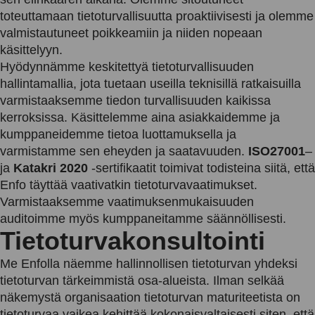
toteuttamaan tietoturvallisuutta proaktiivisesti ja olemme
valmistautuneet poikkeamiin ja niiden nopeaan
käsittelyyn.
Hyödynnämme keskitettyä tietoturvallisuuden
hallintamallia, jota tuetaan useilla teknisillä ratkaisuilla
varmistaaksemme tiedon turvallisuuden kaikissa
kerroksissa. Käsittelemme aina asiakkaidemme ja
kumppaneidemme tietoa luottamuksella ja
varmistamme sen eheyden ja saatavuuden.
ISO27001
–
ja
Katakri 2020
-sertifikaatit toimivat todisteina siitä, että
Enfo täyttää vaativatkin tietoturvavaatimukset.
Varmistaaksemme vaatimuksenmukaisuuden
auditoimme myös kumppaneitamme säännöllisesti.
Tietoturvakonsultointi
Me Enfolla näemme hallinnollisen tietoturvan yhdeksi
tietoturvan tärkeimmistä osa-alueista. Ilman selkää
näkemystä organisaation tietoturvan maturiteetista on
tietoturvaa vaikea kehittää kokonaisvaltaisesti siten, että