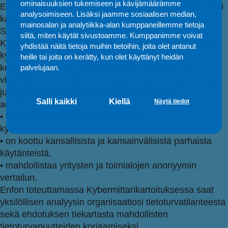
ominaisuuksien tukemiseen ja kävijämäärämme
Enfo tarjoaa useita tietoturvaan liittyiä kartoituksia. Yksi
analysoimiseen. Lisäksi jaamme sosiaalisen median,
kattavimmista on Kybermittari-kartoitus jota tarjotaan
mainosalan ja analytiikka-alan kumppaneillemme tietoja
Suomessa toimiville yrityksille ja yhteisöille.
siitä, miten käytät sivustoamme. Kumppanimme voivat
Kartoituksen avulla saat kokonaiskuvan organisaatiosi
yhdistää näitä tietoja muihin tietoihin, joita olet antanut
kyberturvallisuuden tasosta ja konkreettiset
heille tai joita on kerätty, kun olet käyttänyt heidän
kehitysehdotukset. Kybermittari on Liikenne- ja
palvelujaan.
viestintävirasto Traficomin Kyberturvallisuuskeskuksen
julkaisema kansallinen kyberturvallisuuden
Salli kaikki
Kiellä
Näytä tiedot
arviointimalli, joka
• tarjoaa yhtenäisen lähestymistavan
kyberturvallisuuden arviointiin ja kehittämiseen,
• on koottu kansallisista ja kansainvälisistä parhaista
käytänteistä,
• mahdollistaa yritysten ja toimialojen anonyymin
vertailun,
Enfon toteuttamassa Kybermittarikartoituksessa saat
yksilöllisen analyysin organisaatiosi tietoturvatilanteesta
sekä ehdotuksen tiekartasta mahdollisten
tietoturvapuutteiden korjaamiseksi.