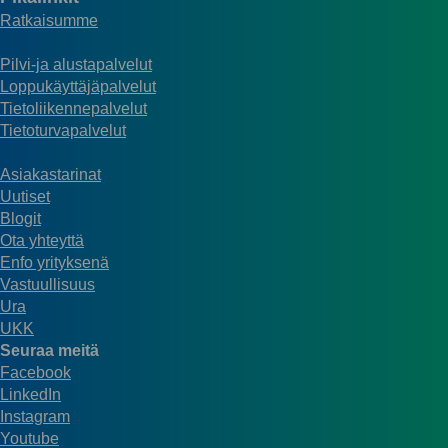
Ratkaisumme
Pilvi-ja alustapalvelut
Loppukäyttäjäpalvelut
Tietoliikennepalvelut
Tietoturvapalvelut
Asiakastarinat
Uutiset
Blogit
Ota yhteyttä
Enfo yrityksenä
Vastuullisuus
Ura
UKK
Seuraa meitä
Facebook
LinkedIn
Instagram
Youtube