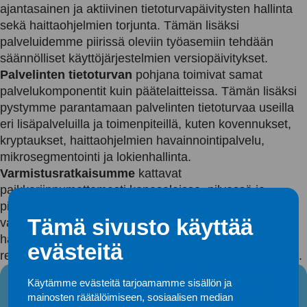
ajantasainen ja aktiivinen tietoturvapäivitysten hallinta
sekä haittaohjelmien torjunta. Tämän lisäksi
palveluidemme piirissä oleviin työasemiin tehdään
säännölliset käyttöjärjestelmien versiopäivitykset.
Palvelinten tietoturvan
pohjana toimivat samat
palvelukomponentit kuin päätelaitteissa. Tämän lisäksi
pystymme parantamaan palvelinten tietoturvaa useilla
eri lisäpalveluilla ja toimenpiteillä, kuten kovennukset,
kryptaukset, haittaohjelmien havainnointipalvelu,
mikrosegmentointi ja lokienhallinta.
Varmistusratkaisumme
kattavat
paikkariippumattomasti konesaleissa, pilvessä ja
pilvipalveluissa sijaitsevan datan. Kehittyneiden
Tämä sivusto käyttää
varmistusratkaisujemme avulla pystymme
havaitsemaan datassa tapahtuvat anomaliteetit ja
evästeitä
reagoimaan nopeasti ja tehokkaasti näihin poikkeamiin.
Tunnista tietoturvasi taso
Käytämme evästeitä tarjoamamme sisällön ja
Kybermittarikartoituksella
mainosten räätälöimiseen, sosiaalisen median