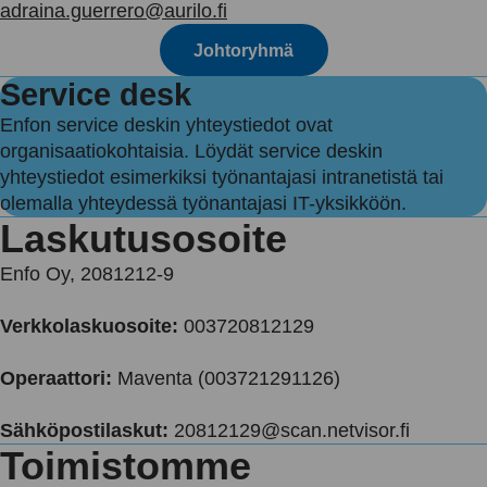
adraina.guerrero@aurilo.fi
Johtoryhmä
Service desk
Enfon service deskin yhteystiedot ovat
organisaatiokohtaisia. Löydät service deskin
yhteystiedot esimerkiksi työnantajasi intranetistä tai
olemalla yhteydessä työnantajasi IT-yksikköön.
Laskutusosoite
Enfo Oy, 2081212-9
Verkkolaskuosoite:
003720812129
Operaattori:
Maventa (003721291126)
Sähköpostilaskut:
20812129@scan.netvisor.fi
Toimistomme