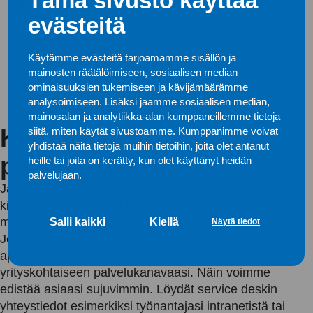
Tämä sivusto käyttää
evästeitä
Nuutisarankatu 35 B, 2krs.
33900 Tampere
Käytämme evästeitä tarjoamamme sisällön ja
Postiosoite:
mainosten räätälöimiseen, sosiaalisen median
Nuutisarankatu 35 B, 33900 Tampere
ominaisuuksien tukemiseen ja kävijämäärämme
+358 20 543 21
analysoimiseen. Lisäksi jaamme sosiaalisen median,
mainosalan ja analytiikka-alan kumppaneillemme tietoja
Kiinnostuitko
siitä, miten käytät sivustoamme. Kumppanimme voivat
yhdistää näitä tietoja muihin tietoihin, joita olet antanut
palveluistamme?
heille tai joita on kerätty, kun olet käyttänyt heidän
palvelujaan.
Jätä meille yhteydenottopyyntö ja kerro, mistä olet
kiinnostunut saamaan lisää tietoa. Palaamme
mahdollisimman pian.
Salli kaikki
Kiellä
Näytä tiedot
Jos olet loppukäyttäjä ja tarvitset Enfon Service Deskin
apua, otathan ystävällisesti yhteyttä suoraan omaan
yrityskohtaiseen palvelukanavaasi. Näin voimme
edistää asiaasi sujuvimmin. Löydät service deskin
yhteystiedot esimerkiksi työnantajasi intranetistä tai