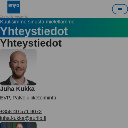
Siirry
Enfo
sisältöön
Pää
Kuulisimme sinusta mielellämme
Yhteystiedot
Yhteystiedot
Juha Kukka
EVP, Palveluliiketoiminta
+358 40 571 9072
juha.kukka@aurilo.fi