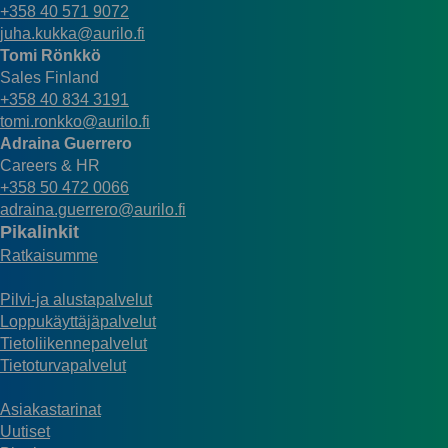
+358 40 571 9072
juha.kukka@aurilo.fi
Tomi Rönkkö
Sales Finland
+358 40 834 3191
tomi.ronkko@aurilo.fi
Adraina Guerrero
Careers & HR
+358 50 472 0066
adraina.guerrero@aurilo.fi
Pikalinkit
Ratkaisumme
Pilvi-ja alustapalvelut
Loppukäyttäjäpalvelut
Tietoliikennepalvelut
Tietoturvapalvelut
Asiakastarinat
Uutiset