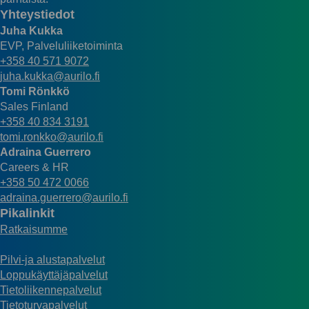
Yhteystiedot
Juha Kukka
EVP, Palveluliiketoiminta
+358 40 571 9072
juha.kukka@aurilo.fi
Tomi Rönkkö
Sales Finland
+358 40 834 3191
tomi.ronkko@aurilo.fi
Adraina Guerrero
Careers & HR
+358 50 472 0066
adraina.guerrero@aurilo.fi
Pikalinkit
Ratkaisumme
Pilvi-ja alustapalvelut
Loppukäyttäjäpalvelut
Tietoliikennepalvelut
Tietoturvapalvelut