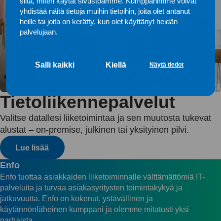
siitä, miten käytät sivustoamme. Kumppanimme voivat
yhdistää näitä tietoja muihin tietoihin, joita olet antanut
heille tai joita on kerätty, kun olet käyttänyt heidän
palvelujaan.
Salli kaikki
Kiellä
Näytä tiedot
Tietoliikennepalvelut
Valitse datallesi liiketoimintaa ja sen muutosta tukevat
alustat – on-premise, julkinen tai yksityinen pilvi.
Lue lisää
Enfo
Enfo tuottaa asiakkaiden liiketoiminnalle välttämättömiä IT-
palveluita ja turvaa asiakasyritysten toimintakykyä ja
jatkuvuutta. Enfo on kokenut, ystävällinen ja
käytännönläheinen kumppani ja olemme mitatusti yksi
parhaista.