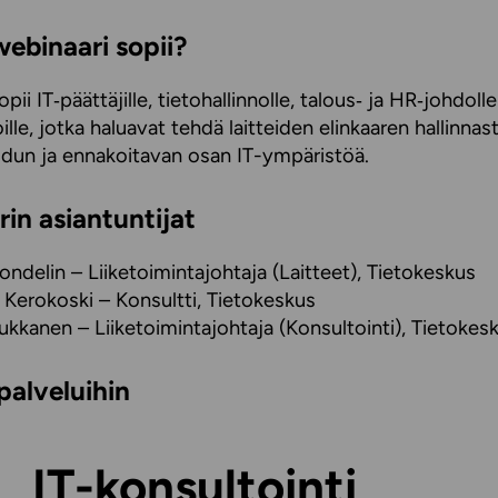
webinaari sopii?
pii IT‑päättäjille, tietohallinnolle, talous‑ ja HR‑johdoll
ille, jotka haluavat tehdä laitteiden elinkaaren hallinnas
dun ja ennakoitavan osan IT-ympäristöä.
in asiantuntijat
ondelin – Liiketoimintajohtaja (Laitteet), Tietokeskus
Kerokoski – Konsultti, Tietokeskus
Pukkanen – Liiketoimintajohtaja (Konsultointi), Tietokes
palveluihin
IT-konsultointi