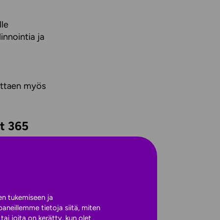
lle
innointia ja
ottaen myös
ft 365
osoft 365
n
soft
en tukemiseen ja
neillemme tietoja siitä, miten
ai joita on kerätty, kun olet