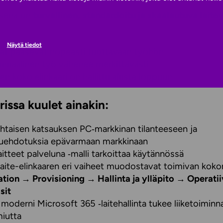
sena on
turvallinen, standardoitu ja skaalautuva lait
Näytä tiedot
jät pääsevät nopeasti tuottavaan työhön
anuaalinen työ vähenee merkittävästi
den koko elinkaari on hallittu alusta loppuun
issa kuulet ainakin:
htaisen katsauksen PC‑markkinan tilanteeseen ja
suehdotuksia epävarmaan markkinaan
aitteet palveluna ‑malli tarkoittaa käytännössä
laite-elinkaaren eri vaiheet muodostavat toimivan kok
tion → Provisioning → Hallinta ja ylläpito → Operatii
sit
 moderni Microsoft 365 ‑laitehallinta tukee liiketoiminn
miutta