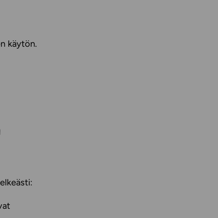
en käytön.
a
elkeästi:
vat