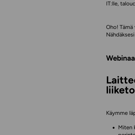
IT:lle, talou
Oho! Tämä v
Nähdäksesi
Webinaar
Laitte
liike
Käymme läpi
Miten 