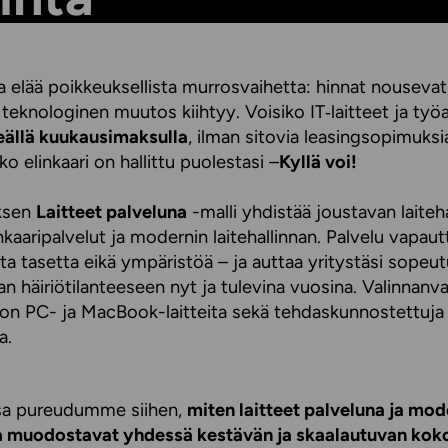
 elää poikkeuksellista murrosvaihetta: hinnat nousevat
a teknologinen muutos kiihtyy. Voisiko IT‑laitteet ja ty
eällä kuukausimaksulla
, ilman sitovia leasingsopimuksia
oko elinkaari on hallittu puolestasi –
Kyllä voi!
ksen
Laitteet palveluna
-malli yhdistää joustavan laiteh
nkaaripalvelut ja modernin laitehallinnan. Palvelu vapaut
sita tasetta eikä ympäristöä – ja auttaa yritystäsi sope
n häiriötilanteeseen nyt ja tulevina vuosina. Valinnanva
lla on PC- ja MacBook-laitteita sekä tehdaskunnostettuja
a.
sa pureudumme siihen,
miten laitteet palveluna ja mod
nta muodostavat yhdessä kestävän ja skaalautuvan ko