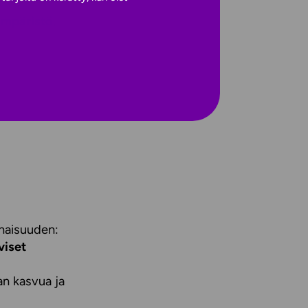
eympäristö
,
onaisuuden:
viset
an kasvua ja