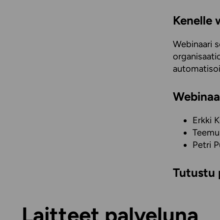
Kenelle 
Webinaari so
organisaatio
automatisoi
Webinaar
Erkki K
Teemu 
Petri 
Tutustu 
Laitteet palveluna