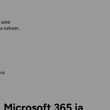
e sekä
ta selkeän,
kus
Microsoft 365 ja