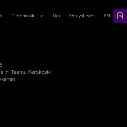
Glob
at
Tietopankki
Ura
Yhteystiedot
EN
vali
6
elin, Teemu Kerokoski
ukkanen