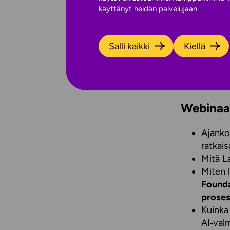
käyttänyt heidän palvelujaan.
Lopputulok
jossa:
Salli kaikki
Kiellä
käyttä
IT:n m
laittei
Webinaar
Ajanko
ratkai
Mitä L
Miten 
Founda
proses
Kuinka
AI‑val