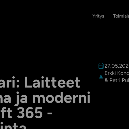
Yritys
Toimial
27.05.202
Erkki Kond
ri: Laitteet
& Petri P
na ja moderni
ft 365 -
linta