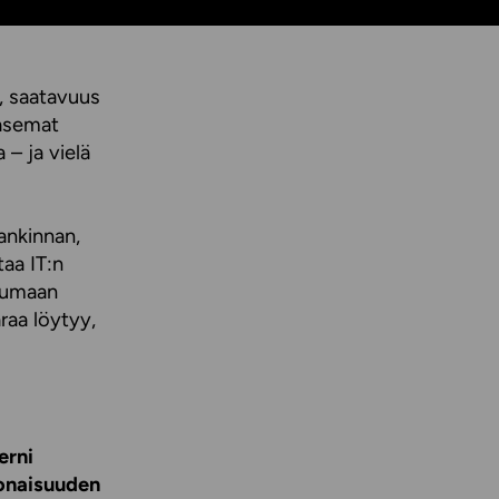
, saatavuus
öasemat
 – ja vielä
ankinnan,
taa IT:n
utumaan
raa löytyy,
erni
konaisuuden