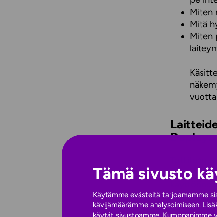
perinte
Miten m
Mitä hy
Miten p
laitey
Käsitt
näkemy
vuotta
Laitteid
Deploym
Tutkitaan t
Tämä sivusto kä
‑laitehalli
käyttöönoto
Käytämme evästeitä tarjoamamme sisäl
Defender for
kävijämäärämme analysoimiseen. Lisäks
käytät sivustoamme. Kumppanimme voivat 