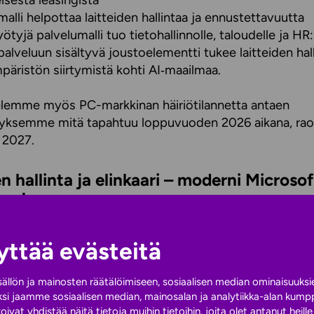
isestä leasingistä
alli helpottaa laitteiden hallintaa ja ennustettavuutta
ötyjä palvelumalli tuo tietohallinnolle, taloudelle ja HR:
alveluun sisältyvä joustoelementti tukee laitteiden hall
mpäristön siirtymistä kohti AI‑maailmaa.
elemme myös PC-markkinan häiriötilannetta antaen
ksemme mitä tapahtuu loppuvuoden 2026 aikana, ra
 2027.
en hallinta ja elinkaari – moderni Microso
ent
arkemmin Microsoft 365 ‑Deployment:ia. Moderni Micr
yttää evästeitä
nta yhdistää Windows Autopilot ‑pohjaisen automaattise
n sekä keskitetyn hallinnan Microsoft Intune- ja Micro
lön ja mainosten räätälöimiseen, sosiaalisen median ominaisuuksi
 Endpoint ‑ratkaisuilla.
i jaamme sosiaalisen median, mainosalan ja analytiikka-alan kumppa
yhdistää näitä tietoja muihin tietoihin, joita olet antanut heille t