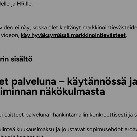
delle ja HR:lle.
ideo ei näy, koska olet kieltänyt markkinointievästeid
 videon,
käy hyväksymässä markkinointievästeet
.
in sisältö
et palveluna – käytännössä j
toiminnan näkökulmasta
 Laitteet palveluna -hankintamallin konkreettisesti ja s
kiinteä kuukausimaksu ja joustavat sopimusehdot eroa