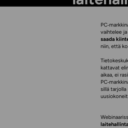
PC‑markkina
vaihtelee j
saada kiint
niin, että k
Tietokesku
kattavat eli
aikaa, ei ra
PC‑markkina
sillä tarjo
uusiokoneit
Webinaaris
laitehalli