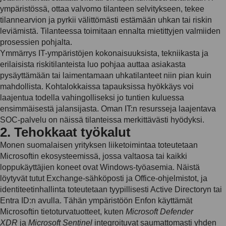
ympäristössä, ottaa valvomo tilanteen selvitykseen, tekee
tilannearvion ja pyrkii välittömästi estämään uhkan tai riskin
leviämistä. Tilanteessa toimitaan ennalta mietittyjen valmiiden
prosessien pohjalta.
Ymmärrys IT-ympäristöjen kokonaisuuksista, tekniikasta ja
erilaisista riskitilanteista luo pohjaa auttaa asiakasta
pysäyttämään tai laimentamaan uhkatilanteet niin pian kuin
mahdollista. Kohtalokkaissa tapauksissa hyökkäys voi
laajentua todella vahingolliseksi jo tuntien kuluessa
ensimmäisestä jalansijasta. Oman IT:n resursseja laajentava
SOC-palvelu on näissä tilanteissa merkittävästi hyödyksi.
2. Tehokkaat työkalut
Monen suomalaisen yrityksen liiketoimintaa toteutetaan
Microsoftin ekosysteemissä, jossa valtaosa tai kaikki
loppukäyttäjien koneet ovat Windows-työasemia. Näistä
löytyvät tutut Exchange-sähköposti ja Office-ohjelmistot, ja
identiteetinhallinta toteutetaan tyypillisesti Active Directoryn tai
Entra ID:n avulla. Tähän ympäristöön Enfon käyttämät
Microsoftin tietoturvatuotteet, kuten
Microsoft Defender
XDR
ja
Microsoft Sentinel
integroituvat saumattomasti yhden