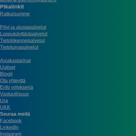
Pikalinkit
Ratkaisumme
Pilvi-ja alustapalvelut
Loppukäyttäjäpalvelut
Tietoliikennepalvelut
Tietoturvapalvelut
Asiakastarinat
Uutiset
Blogit
Ota yhteyttä
Enfo yrityksenä
Vastuullisuus
Ura
UKK
Seuraa meitä
Facebook
LinkedIn
Instagram