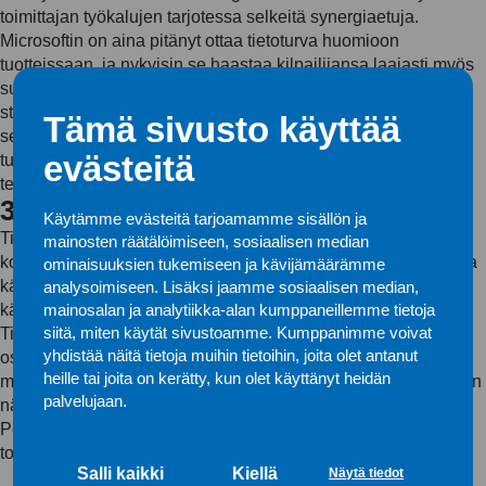
toimittajan työkalujen tarjotessa selkeitä synergiaetuja.
Microsoftin on aina pitänyt ottaa tietoturva huomioon
tuotteissaan, ja nykyisin se haastaa kilpailijansa laajasti myös
suoraan tietoturvaan liittyvillä ratkaisuillaan. Kokeneen
standardien asettajan monipuolinen kokemus on tässäkin
Tämä sivusto käyttää
selkeä vahvuus. Hallinta ei kuitenkaan rajoitu vain Windows-
evästeitä
tuotteisiin, sillä asiakasympäristöt koostuvat tyypillisesti
teknologiayhdistelmistä.
3. Osaavat asiantuntijat
Käytämme evästeitä tarjoamamme sisällön ja
Tietoturvan asiantuntijat nivovat SOC-palvelun
mainosten räätälöimiseen, sosiaalisen median
kokonaisuudeksi toteuttamalla hallitusti sovittuja prosesseja ja
ominaisuuksien tukemiseen ja kävijämäärämme
käyttämällä työkaluja. Osaaminen tuo lisäarvoa sekä
analysoimiseen. Lisäksi jaamme sosiaalisen median,
käyttöönottovaiheeseen että ylläpitoon ja reagointiin.
mainosalan ja analytiikka-alan kumppaneillemme tietoja
siitä, miten käytät sivustoamme. Kumppanimme voivat
Tietoturvaratkaisun implementointi IT-ympäristöön vaatii
yhdistää näitä tietoja muihin tietoihin, joita olet antanut
osaamista, jossa hälytyssäännöt, asetukset ja konfiguraatiot
heille tai joita on kerätty, kun olet käyttänyt heidän
muokataan kokonaisuudeksi, jolla poikkeava toiminta saadaan
palvelujaan.
näkyväksi asiakkaan ympäristössä.
Poikkeamien ilmetessä niiden vakavuuden ja tarpeellisten
toimenpiteiden arviointi vaatii osaamista ja taustatietoa.
Salli kaikki
Kiellä
Näytä tiedot