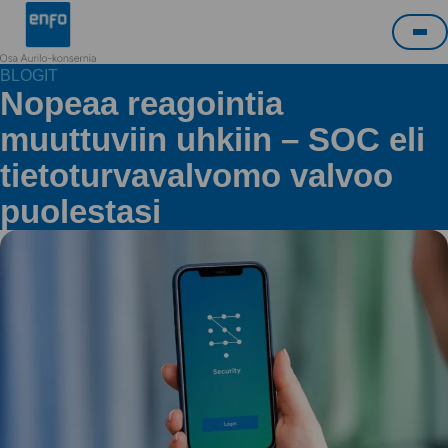
Siirry
Enfo
sisältöön
Pää
BLOGIT
Nopeaa reagointia
muuttuviin uhkiin – SOC eli
tietoturvavalvomo valvoo
puolestasi