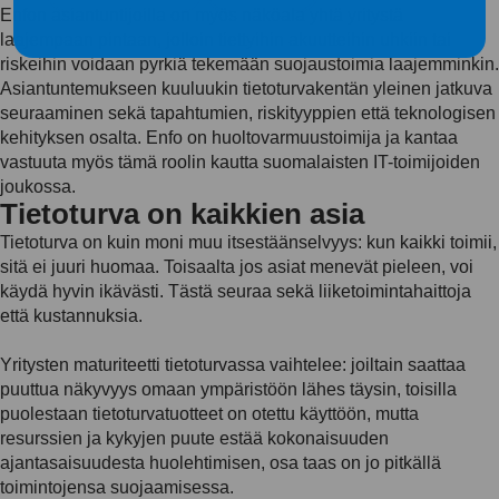
Enfon asiantuntijoilla on myös näköala yhtä yritystä
laajempaan pintaan, jolloin tiettyihin akuutteihin uhkiin tai
riskeihin voidaan pyrkiä tekemään suojaustoimia laajemminkin.
Asiantuntemukseen kuuluukin tietoturvakentän yleinen jatkuva
seuraaminen sekä tapahtumien, riskityyppien että teknologisen
kehityksen osalta. Enfo on huoltovarmuustoimija ja kantaa
vastuuta myös tämä roolin kautta suomalaisten IT-toimijoiden
joukossa.
Tietoturva on kaikkien asia
Tietoturva on kuin moni muu itsestäänselvyys: kun kaikki toimii,
sitä ei juuri huomaa. Toisaalta jos asiat menevät pieleen, voi
käydä hyvin ikävästi. Tästä seuraa sekä liiketoimintahaittoja
että kustannuksia.
Yritysten maturiteetti tietoturvassa vaihtelee: joiltain saattaa
puuttua näkyvyys omaan ympäristöön lähes täysin, toisilla
puolestaan tietoturvatuotteet on otettu käyttöön, mutta
resurssien ja kykyjen puute estää kokonaisuuden
ajantasaisuudesta huolehtimisen, osa taas on jo pitkällä
toimintojensa suojaamisessa.