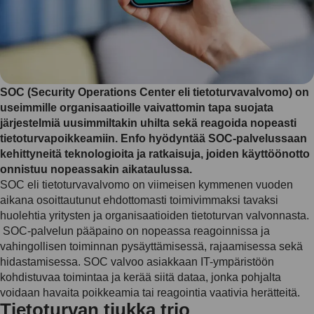
SOC (Security Operations Center eli tietoturvavalvomo) on
useimmille organisaatioille vaivattomin tapa suojata
järjestelmiä uusimmiltakin uhilta sekä reagoida nopeasti
tietoturvapoikkeamiin. Enfo hyödyntää SOC-palvelussaan
kehittyneitä teknologioita ja ratkaisuja, joiden käyttöönotto
onnistuu nopeassakin aikataulussa.
SOC eli tietoturvavalvomo on viimeisen kymmenen vuoden
aikana osoittautunut ehdottomasti toimivimmaksi tavaksi
huolehtia yritysten ja organisaatioiden tietoturvan valvonnasta.
SOC-palvelun pääpaino on nopeassa reagoinnissa ja
vahingollisen toiminnan pysäyttämisessä, rajaamisessa sekä
hidastamisessa. SOC valvoo asiakkaan IT-ympäristöön
kohdistuvaa toimintaa ja kerää siitä dataa, jonka pohjalta
voidaan havaita poikkeamia tai reagointia vaativia herätteitä.
Tietoturvan tiukka trio