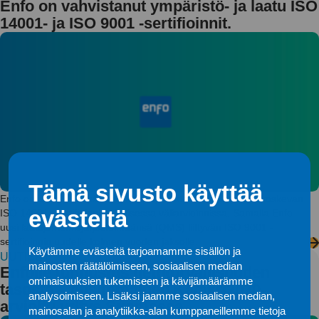
Enfo on vahvistanut ympäristö- ja laatu ISO
14001- ja ISO 9001 -sertifioinnit.
Tämä sivusto käyttää
Enfo on uusinut ympäristöjohtamisjärjestelmäänsä (EMS) koskevan
evästeitä
ISO 14001 -sertifioinnin ulkoisessa väliarvioinnissa. Samalla Enfo
uusi laatujohtamisjärjestelmäänsä (QMS) liittyvän ISO 9001 -
sertifioinnin uudelle kolmen vuoden jaksolle.
Käytämme evästeitä tarjoamamme sisällön ja
UUTISET
mainosten räätälöimiseen, sosiaalisen median
Enfolle tunnustus tietoturvallisuuden
ominaisuuksien tukemiseen ja kävijämäärämme
tasosta – ensimmäinen Katakri2020-
analysoimiseen. Lisäksi jaamme sosiaalisen median,
arvioitu yritys Suomessa
mainosalan ja analytiikka-alan kumppaneillemme tietoja