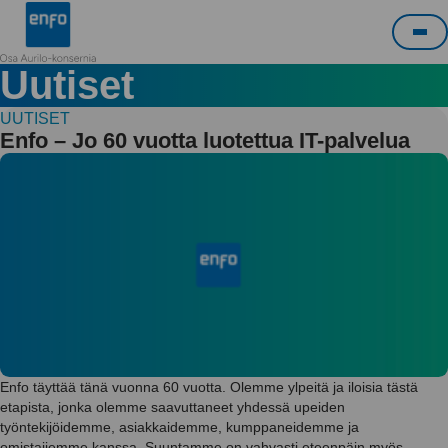
Siirry
Enfo
sisältöön
Pää
Uutiset
UUTISET
Enfo – Jo 60 vuotta luotettua IT-palvelua
Enfo täyttää tänä vuonna 60 vuotta. Olemme ylpeitä ja iloisia tästä
etapista, jonka olemme saavuttaneet yhdessä upeiden
työntekijöidemme, asiakkaidemme, kumppaneidemme ja
omistajiemme kanssa. Suuntamme on vahvasti eteenpäin myös