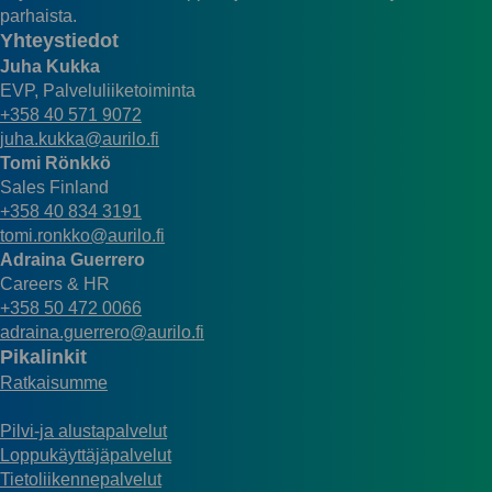
parhaista.
Yhteystiedot
Juha Kukka
EVP, Palveluliiketoiminta
+358 40 571 9072
juha.kukka@aurilo.fi
Tomi Rönkkö
Sales Finland
+358 40 834 3191
tomi.ronkko@aurilo.fi
Adraina Guerrero
Careers & HR
+358 50 472 0066
adraina.guerrero@aurilo.fi
Pikalinkit
Ratkaisumme
Pilvi-ja alustapalvelut
Loppukäyttäjäpalvelut
Tietoliikennepalvelut