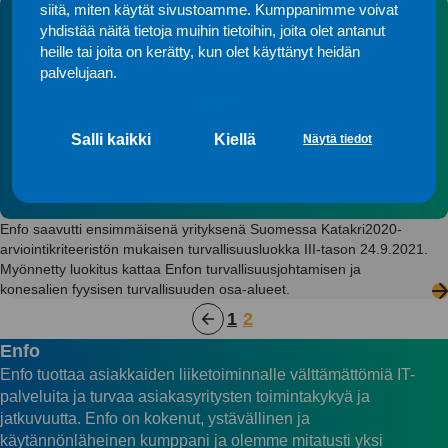
siitä, miten käytät sivustoamme. Kumppanimme voivat
yhdistää näitä tietoja muihin tietoihin, joita olet antanut
heille tai joita on kerätty, kun olet käyttänyt heidän
palvelujaan.
Salli kaikki
Kiellä
Näytä tiedot
Enfo saavutti ensimmäisenä yrityksenä Suomessa Katakri2020-
arviointikriteeristön mukaisen turvallisuusluokka III-tason 24.9.2021.
Myönnetty luokitus kattaa Enfon turvallisuusjohtamisen ja
konesalien fyysisen turvallisuuden osa-alueet.
Artikkelien
1
2
sivutus
Enfo
Enfo tuottaa asiakkaiden liiketoiminnalle välttämättömiä IT-
palveluita ja turvaa asiakasyritysten toimintakykyä ja
jatkuvuutta. Enfo on kokenut, ystävällinen ja
käytännönläheinen kumppani ja olemme mitatusti yksi