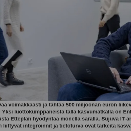
vaa voimakkaasti ja tähtää 500 miljoonan euron liike
 Yksi luottokumppaneista tällä kasvumatkalla on Enf
sta Etteplan hyödyntää monella saralla. Sujuva IT-ar
 liittyvät integroinnit ja tietoturva ovat tärkeitä kasv