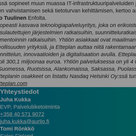
ä sopineet muun muassa IT-infrastruktuuripalveluiden
en vahvistamisen sekä tietoturvan kehittämisen, kertoo 
o Tuulinen
Enfolta.
opeasti kasvava teknologiapalveluyritys, joka on erikoist
 sulautettujen järjestelmien ratkaisuihin, suunnitteluratka
mentoinnin ratkaisuihin. Yhtiön asiakkaat ovat maailman
eollisuuden yrityksiä, ja Etteplan auttaa niitä rakentam
ittelun, innovaatioiden ja digitalisaation avulla. Etteplan
li 300,1 miljoonaa euroa. Yhtiön palveluksessa on yli 4
 Suomessa, Ruotsissa, Alankomaissa, Saksassa, Puolas
tteplanin osakkeet on listattu Nasdaq Helsinki Oy:ssä tu
teplan.com
Yhteystiedot
Juha Kukka
EVP, Palveluliiketoiminta
+358 40 571 9072
juha.kukka@aurilo.fi
Tomi Rönkkö
Sales Finland