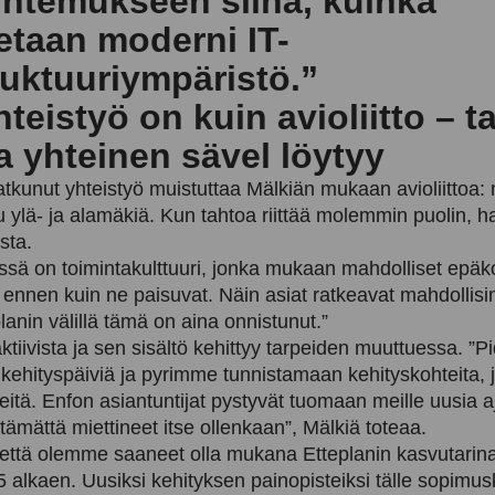
untemukseen siinä, kuinka
etaan moderni IT-
ruktuuriympäristö.”
hteistyö on kuin avioliitto – t
 ja yhteinen sävel löytyy
atkunut yhteistyö muistuttaa Mälkiän mukaan avioliittoa:
u ylä- ja alamäkiä. Kun tahtoa riittää molemmin puolin, h
sta.
T:ssä on toimintakulttuuri, jonka mukaan mahdolliset epä
i ennen kuin ne paisuvat. Näin asiat ratkeavat mahdollis
lanin välillä tämä on aina onnistunut.”
ktiivista ja sen sisältö kehittyy tarpeiden muuttuessa. 
 kehityspäiviä ja pyrimme tunnistamaan kehityskohteita, 
eitä. Enfon asiantuntijat pystyvät tuomaan meille uusia aj
ämättä miettineet itse ollenkaan”, Mälkiä toteaa.
, että olemme saaneet olla mukana Etteplanin kasvutarin
 alkaen. Uusiksi kehityksen painopisteiksi tälle sopimus