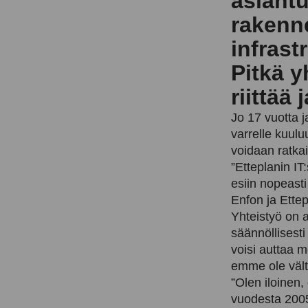
asiant
rakenn
infrast
Pitkä y
riittää
Jo 17 vuotta j
varrelle kuulu
voidaan ratkai
”Etteplanin I
esiin nopeast
Enfon ja Ettep
Yhteistyö on a
säännöllisesti
voisi auttaa m
emme ole vältt
”Olen iloinen
vuodesta 2005