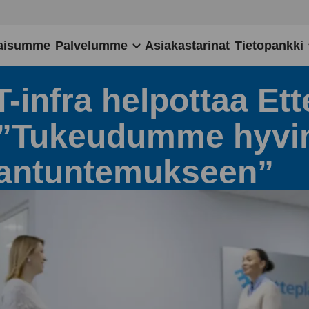
aisumme
Palvelumme
Asiakastarinat
Tietopankki
-infra helpottaa Ett
 ”Tukeudumme hyvin
iantuntemukseen”