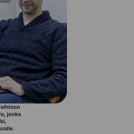
vaihtoon
o, jonka
ki,
avalle