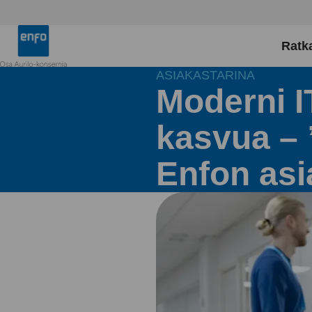
Siirry
sisältöön
Enfo
Ratk
ASIAKASTARINA
Moderni IT
kasvua –
Enfon as