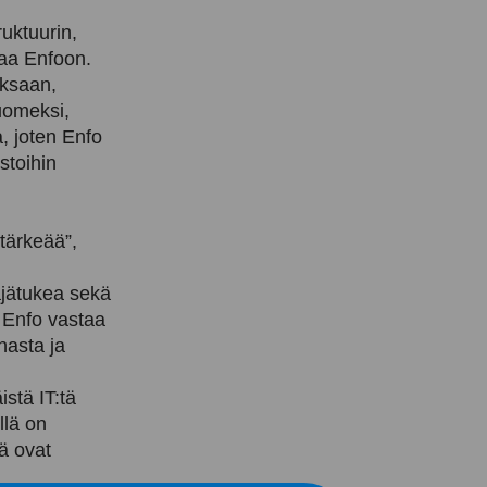
ruktuurin,
taa Enfoon.
aksaan,
suomeksi,
a, joten Enfo
stoihin
tärkeää”,
äjätukea sekä
. Enfo vastaa
nasta ja
istä IT:tä
llä on
ä ovat