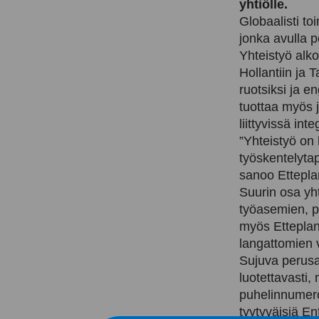
yhtiölle.
Globaalisti to
jonka avulla p
Yhteistyö alk
Hollantiin ja 
ruotsiksi ja e
tuottaa myös j
liittyvissä int
”Yhteistyö on
työskentelyta
sanoo Etteplan
Suurin osa yht
työasemien, pa
myös Etteplani
langattomien v
Sujuva perusar
luotettavasti
puhelinnumero,
tyytyväisiä En