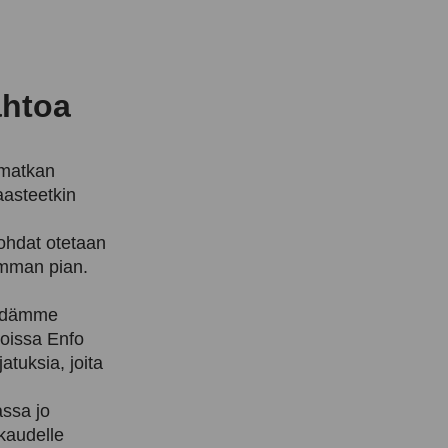
ahtoa
 matkan
aasteetkin
kohdat otetaan
imman pian.
”Pidämme
joissa Enfo
atuksia, joita
assa jo
kaudelle