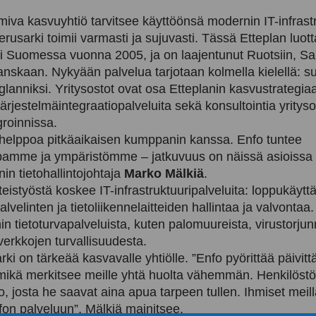
imiva kasvuyhtiö tarvitsee käyttöönsä modernin IT-infrast
erusarki toimii varmasti ja sujuvasti. Tässä Etteplan luot
oi Suomessa vuonna 2005, ja on laajentunut Ruotsiin, S
Tanskaan. Nykyään palvelua tarjotaan kolmella kielellä: 
nglanniksi. Yritysostot ovat osa Etteplanin kasvustrategia
ärjestelmäintegraatiopalveluita sekä konsultointia yrityso
egroinnissa.
 helppoa pitkäaikaisen kumppanin kanssa. Enfo tuntee
pamme ja ympäristömme – jatkuvuus on näissä asioissa 
in tietohallintojohtaja
Marko Mälkiä
.
eistyöstä koskee IT-infrastruktuuripalveluita: loppukäytt
lvelinten ja tietoliikennelaitteiden hallintaa ja valvontaa
n tietoturvapalveluista, kuten palomuureista, virustorjun
erkkojen turvallisuudesta.
ki on tärkeää kasvavalle yhtiölle. ”Enfo pyörittää päivittä
, mikä merkitsee meille yhtä huolta vähemmän. Henkilöstö
 josta he saavat aina apua tarpeen tullen. Ihmiset meill
fon palveluun”, Mälkiä mainitsee.