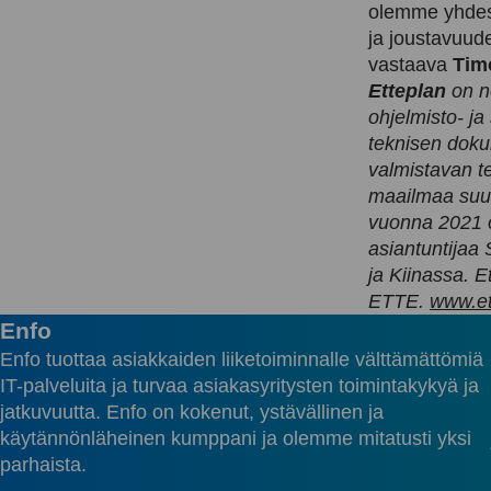
olemme yhdess
ja joustavuud
vastaava
Tim
Etteplan
on n
ohjelmisto- ja
teknisen doku
valmistavan t
maailmaa suunn
vuonna 2021 o
asiantuntijaa
ja Kiinassa. E
ETTE.
www.et
Enfo
Enfo tuottaa asiakkaiden liiketoiminnalle välttämättömiä
IT-palveluita ja turvaa asiakasyritysten toimintakykyä ja
jatkuvuutta. Enfo on kokenut, ystävällinen ja
käytännönläheinen kumppani ja olemme mitatusti yksi
parhaista.