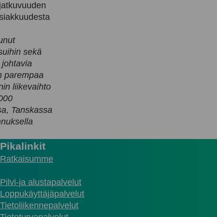
 jatkuvuuden
asiakkuudesta
unut
isuihin sekä
 johtavia
aan parempaa
in liikevaihto
 000
sa, Tanskassa
nnuksella
Pikalinkit
Ratkaisumme
Pilvi-ja alustapalvelut
Loppukäyttäjäpalvelut
Tietoliikennepalvelut
Tietoturvapalvelut