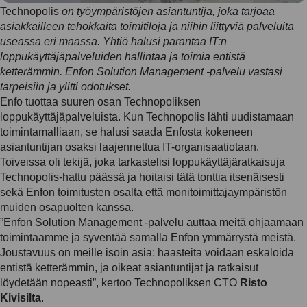
Technopolis
on työympäristöjen asiantuntija, joka tarjoaa
asiakkailleen tehokkaita toimitiloja ja niihin liittyviä palveluita
useassa eri maassa. Yhtiö halusi parantaa IT:n
loppukäyttäjäpalveluiden hallintaa ja toimia entistä
ketterämmin. Enfon Solution Management -palvelu vastasi
tarpeisiin ja ylitti odotukset.
Enfo tuottaa suuren osan Technopoliksen
loppukäyttäjäpalveluista. Kun Technopolis lähti uudistamaan
toimintamalliaan, se halusi saada Enfosta kokeneen
asiantuntijan osaksi laajennettua IT-organisaatiotaan.
Toiveissa oli tekijä, joka tarkastelisi loppukäyttäjäratkaisuja
Technopolis-hattu päässä ja hoitaisi tätä tonttia itsenäisesti
sekä Enfon toimitusten osalta että monitoimittajaympäristön
muiden osapuolten kanssa.
”Enfon Solution Management -palvelu auttaa meitä ohjaamaan
toimintaamme ja syventää samalla Enfon ymmärrystä meistä.
Joustavuus on meille isoin asia: haasteita voidaan eskaloida
entistä ketterämmin, ja oikeat asiantuntijat ja ratkaisut
löydetään nopeasti”, kertoo Technopoliksen CTO
Risto
Kivisilta
.