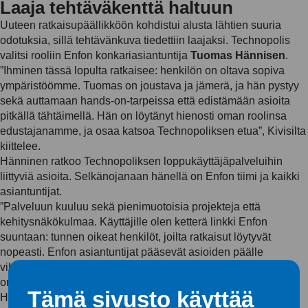
Laaja tehtäväkenttä haltuun
Uuteen ratkaisupäällikköön kohdistui alusta lähtien suuria
odotuksia, sillä tehtävänkuva tiedettiin laajaksi. Technopolis
valitsi rooliin Enfon konkariasiantuntija
Tuomas Hännisen
.
”Ihminen tässä lopulta ratkaisee: henkilön on oltava sopiva
ympäristöömme. Tuomas on joustava ja jämerä, ja hän pystyy
sekä auttamaan hands-on-tarpeissa että edistämään asioita
pitkällä tähtäimellä. Hän on löytänyt hienosti oman roolinsa
edustajanamme, ja osaa katsoa Technopoliksen etua”, Kivisilta
kiittelee.
Hänninen ratkoo Technopoliksen loppukäyttäjäpalveluihin
liittyviä asioita. Selkänojanaan hänellä on Enfon tiimi ja kaikki
asiantuntijat.
”Palveluun kuuluu sekä pienimuotoisia projekteja että
kehitysnäkökulmaa. Käyttäjille olen ketterä linkki Enfon
suuntaan: tunnen oikeat henkilöt, joilta ratkaisut löytyvät
nopeasti. Enfon asiantuntijat pääsevät asioiden päälle
vikkelämmin esimerkiksi tilanteissa, joissa yhden henkilön
ongelmalla huomataan olevan laajempiakin vaikutuksia”,
Tämä sivusto käyttää
Hänninen kuvailee.