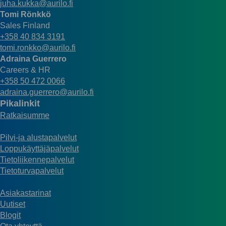
juha.kukka@aurilo.fi
Tomi Rönkkö
Sales Finland
+358 40 834 3191
tomi.ronkko@aurilo.fi
Adraina Guerrero
Careers & HR
+358 50 472 0066
adraina.guerrero@aurilo.fi
Pikalinkit
Ratkaisumme
Pilvi-ja alustapalvelut
Loppukäyttäjäpalvelut
Tietoliikennepalvelut
Tietoturvapalvelut
Asiakastarinat
Uutiset
Blogit