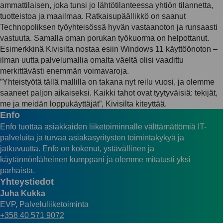
ammattilaisen, joka tunsi jo lähtötilanteessa yhtiön tilannetta,
tuotteistoa ja maailmaa. Ratkaisupäällikkö on saanut
Technopoliksen työyhteisössä hyvän vastaanoton ja runsaasti
vastuuta. Samalla oman porukan työkuorma on helpottanut.
Esimerkkinä Kivisilta nostaa esiin Windows 11 käyttöönoton –
ilman uutta palvelumallia omalta väeltä olisi vaadittu
merkittävästi enemmän voimavaroja.
”Yhteistyötä tällä mallilla on takana nyt reilu vuosi, ja olemme
saaneet paljon aikaiseksi. Kaikki tahot ovat tyytyväisiä: tekijät,
me ja meidän loppukäyttäjät”, Kivisilta kiteyttää.
Enfo
Enfo tuottaa asiakkaiden liiketoiminnalle välttämättömiä IT-
palveluita ja turvaa asiakasyritysten toimintakykyä ja
jatkuvuutta. Enfo on kokenut, ystävällinen ja
käytännönläheinen kumppani ja olemme mitatusti yksi
parhaista.
Yhteystiedot
Juha Kukka
EVP, Palveluliiketoiminta
+358 40 571 9072