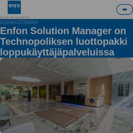
Siirry
Enfo
sisältöön
Pää
ASIAKASTARINA
Enfon Solution Manager on
Technopoliksen luottopakki
loppukäyttäjäpalveluissa